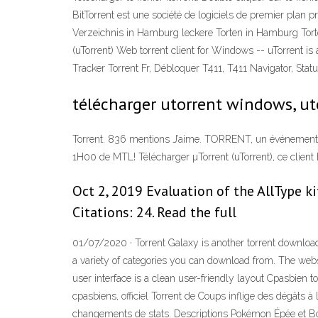
BitTorrent est une société de logiciels de premier plan 
Verzeichnis in Hamburg leckere Torten in Hamburg Torte
(uTorrent) Web torrent client for Windows -- uTorrent is
Tracker Torrent Fr, Débloquer T411, T411 Navigator, Stat
télécharger utorrent windows, ut
Torrent. 836 mentions J’aime. TORRENT, un événement co
1H00 de MTL! Télécharger µTorrent (uTorrent), ce client Bi
Oct 2, 2019 Evaluation of the AllType k
Citations: 24. Read the full
01/07/2020 · Torrent Galaxy is another torrent downloadi
a variety of categories you can download from. The web
user interface is a clean user-friendly layout Cpasbien to
cpasbiens, officiel Torrent de Coups inflige des dégâts à la
changements de stats. Descriptions Pokémon Épée et Bouc