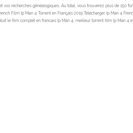
t vos recherches généalogiques. Au total, vous trouverez plus de 150 fonct
 French Film Ip Man 4 Torrent en Français 2019 Télécharger Ip Man 4 Frenc
atuit le film complet en francais Ip Man 4, meilleur torrent film Ip Man 4 