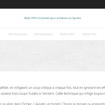
Best VPN 2021
Kodi pour windows 10 64 bits
Herrara14515
Herrara14515
Todt30782
Todt30782
'affilée, en infligeant un coup critique à chaque fois, tout en ignorant les
ssène trois coups fluides à l'ennemi. Cette technique qui inflige toujours
er ou aller dans Fichier / Ajouter un torrent. Choisir le dossier où enregistr