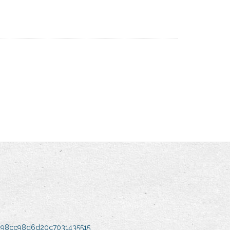
898cc98d6d20c7031435515