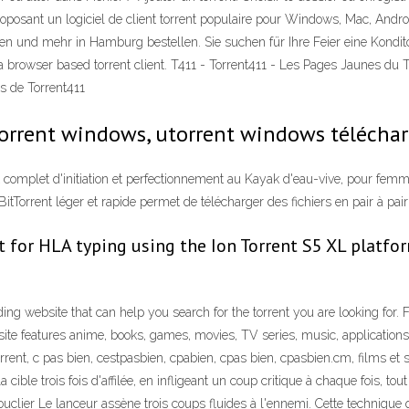
proposant un logiciel de client torrent populaire pour Windows, Mac, Andro
n und mehr in Hamburg bestellen. Sie suchen für Ihre Feier eine Kondit
 a browser based torrent client. T411 - Torrent411 - Les Pages Jaunes du T
us de Torrent411
orrent windows, utorrent windows téléchar
mplet d'initiation et perfectionnement au Kayak d'eau-vive, pour femme
tTorrent léger et rapide permet de télécharger des fichiers en pair à pair (
it for HLA typing using the Ion Torrent S5 XL platfo
ng website that can help you search for the torrent you are looking for. 
site features anime, books, games, movies, TV series, music, applicati
rrent, c pas bien, cestpasbien, cpabien, cpas bien, cpasbien.cm, films et sé
 cible trois fois d'affilée, en infligeant un coup critique à chaque fois, tout
lier Le lanceur assène trois coups fluides à l'ennemi. Cette technique q