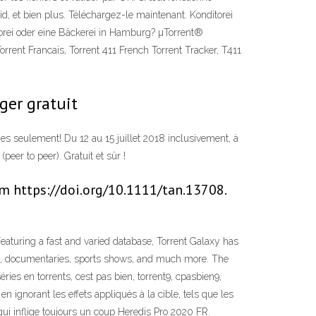
id, et bien plus. Téléchargez-le maintenant. Konditorei
orei oder eine Bäckerei in Hamburg? µTorrent®
orrent Francais, Torrent 411 French Torrent Tracker, T411
ger gratuit
s seulement! Du 12 au 15 juillet 2018 inclusivement, à
peer to peer). Gratuit et sûr !
rm https://doi.org/10.1111/tan.13708.
Featuring a fast and varied database, Torrent Galaxy has
ons, documentaries, sports shows, and much more. The
ries en torrents, cest pas bien, torrent9, cpasbien9,
 en ignorant les effets appliqués à la cible, tels que les
ui inflige toujours un coup Heredis Pro 2020 FR.