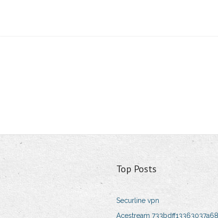
Top Posts
Securline vpn
Acestream 733bdff13363037a6