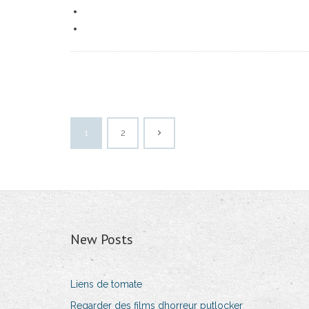
1
2
New Posts
Liens de tomate
Regarder des films dhorreur putlocker